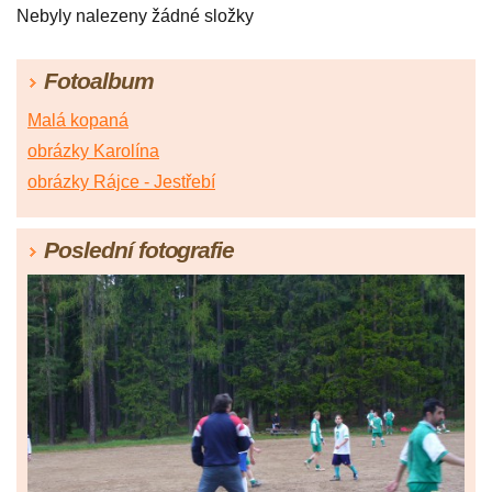
Nebyly nalezeny žádné složky
Fotoalbum
Malá kopaná
obrázky Karolína
obrázky Rájce - Jestřebí
Poslední fotografie